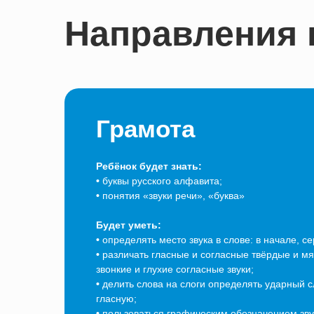
Направления 
Грамота
Ребёнок будет знать:
•
буквы русского алфавита;
•
понятия «звуки речи», «буква»
Будет уметь:
•
определять место звука в слове: в начале, се
•
различать гласные и согласные твёрдые и мя
звонкие и глухие согласные звуки;
•
делить слова на слоги определять ударный с
гласную;
•
пользоваться графическим обозначением зву