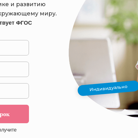
ике и развитию
окружающему миру.
твует ФГОС
Индивидуально
урок
олучите