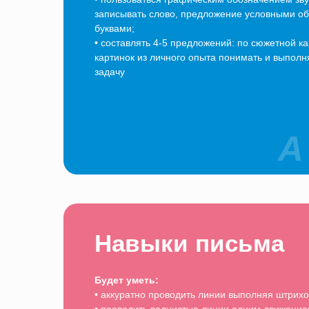
записывать слово, предложение условными о
буквами;
•
составлять 4-5 предложений: по сюжетной ка
картинок из личного опыта понимать и выполн
задачу
А
Навыки письма
Будет уметь:
•
аккуратно проводить линии выполняя штрихо