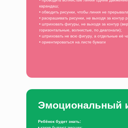
•
проводить волнистые линии одним движение
карандаш;
•
обводить рисунки, чтобы линия не прерывала
•
раскрашивать рисунки, не выходя за контур р
•
штриховать фигуры, не выходя за контур (ве
горизонтальные, волнистые, по диагонали);
•
штриховать не всю фигуру, а отдельные её ч
•
ориентироваться на листе бумаги
Эмоциональный и
Ребёнок будет знать:
•
какие бывают эмоции;