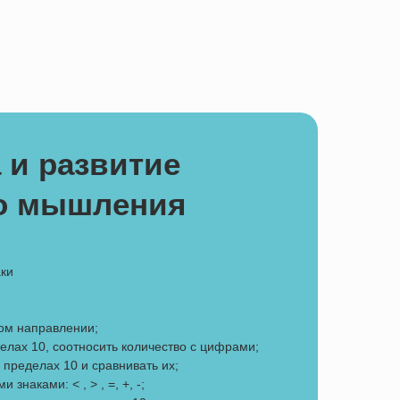
 и развитие
го мышления
ки
ном направлении;
елах 10, соотносить количество с цифрами;
 пределах 10 и сравнивать их;
знаками: < , > , =, +, -;