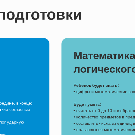
подготовки
Математика
логическо
Р
ебёнок будет знать:
•
цифры и математические зна
редине, в конце;
Будет уметь:
гкие согласные
•
считать от 0 до 10 и в обрат
•
количество предметов в пред
лог ударную
•
составлять числа из единиц в
•
пользоваться математическими 
ков