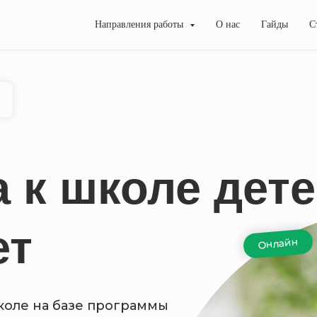
Направления работы
О нас
Гайды
С
 к школе дет
ет
Онлайн
коле на базе программы