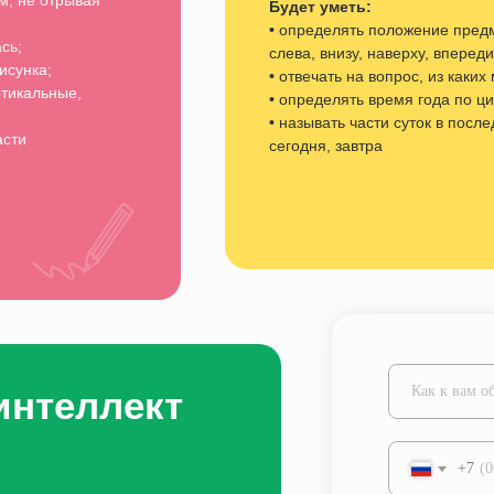
м, не отрывая
Будет уметь:
•
определять положение предме
сь;
слева, внизу, наверху, впереди
исунка;
•
отвечать на вопрос, из каких
ртикальные,
•
определять время года по ци
•
называть части суток в после
асти
сегодня, завтра
нтеллект
+7