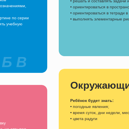
•
решать и составлять задачи 
бозначениями,
•
ориентироваться в пространс
•
ориентироваться в тетради в 
ртине по серии
•
выполнять элементарные рис
ять учебную
 Б В
Окружающи
Ребёнок будет знать:
•
погодные явления;
•
время суток, дни недели, ме
•
цвета радуги
вку