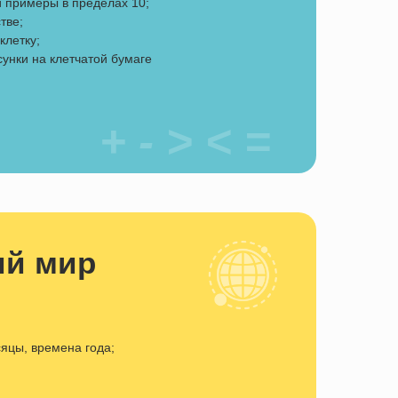
и примеры в пределах 10;
тве;
клетку;
унки на клетчатой бумаге
+ - > < =
й мир
сяцы, времена года;