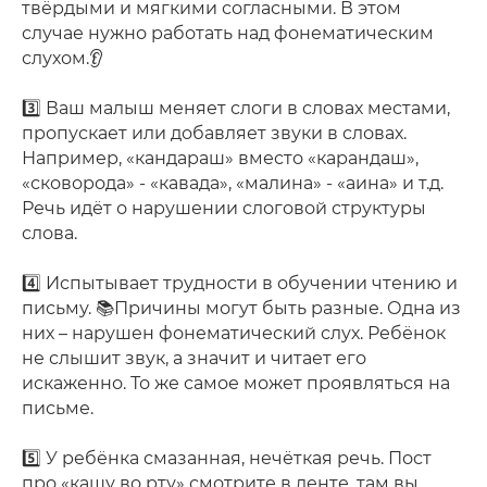
твёрдыми и мягкими согласными. В этом
случае нужно работать над фонематическим
слухом.👂
⠀
3️⃣ Ваш малыш меняет слоги в словах местами,
пропускает или добавляет звуки в словах.
Например, «кандараш» вместо «карандаш»,
«сковорода» - «кавада», «малина» - «аина» и т.д.
Речь идёт о нарушении слоговой структуры
слова.
⠀
4️⃣ Испытывает трудности в обучении чтению и
письму. 📚Причины могут быть разные. Одна из
них – нарушен фонематический слух. Ребёнок
не слышит звук, а значит и читает его
искаженно. То же самое может проявляться на
письме.
⠀
5️⃣ У ребёнка смазанная, нечёткая речь. Пост
про «кашу во рту» смотрите в ленте, там вы