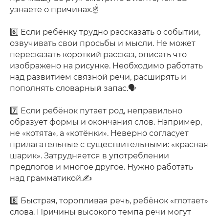
узнаете о причинах.☝️
⠀
6️⃣ Если ребёнку трудно рассказать о событии,
озвучивать свои просьбы и мысли. Не может
пересказать короткий рассказ, описать что
изображено на рисунке. Необходимо работать
над развитием связной речи, расширять и
пополнять словарный запас.🗣
⠀
7️⃣ Если ребёнок путает род, неправильно
образует формы и окончания слов. Например,
не «котята», а «котёнки». Неверно согласует
прилагательные с существительными: «красная
шарик». Затрудняется в употреблении
предлогов и многое другое. Нужно работать
над грамматикой.✍️
⠀
8️⃣ Быстрая, торопливая речь, ребёнок «глотает»
слова. Причины высокого темпа речи могут