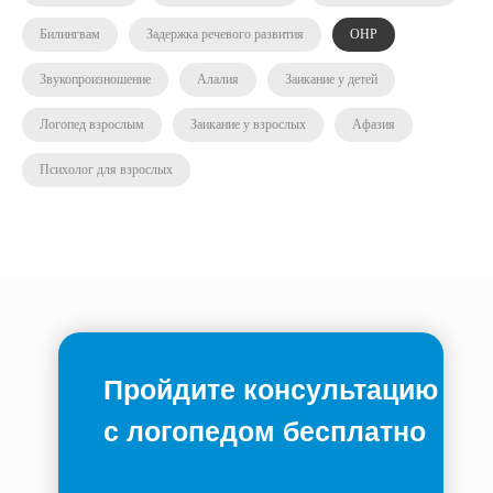
Билингвам
Задержка речевого развития
ОНР
Звукопроизношение
Алалия
Заикание у детей
Логопед взрослым
Заикание у взрослых
Афазия
Психолог для взрослых
Пройдите консультацию
с логопедом бесплатно