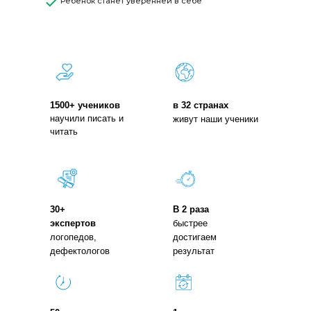
Ребенок станет уверенней в себе
1500+ учеников
в 32 странах
научили писать и
живут наши ученики
читать
30+
В 2 раза
экспертов
быстрее
логопедов,
достигаем
дефектологов
результат