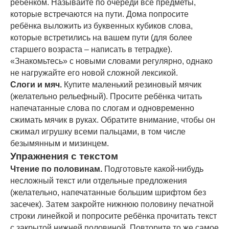
ребёнком. Называйте по очереди все предметы,
которые встречаются на пути. Дома попросите
ребёнка выложить из буквенных кубиков слова,
которые встретились на вашем пути (для более
старшего возраста – написать в тетрадке).
«Знакомьтесь» с новыми словами регулярно, однако
не нагружайте его новой сложной лексикой.
Слоги и мяч.
Купите маленький резиновый мячик
(желательно рельефный). Просите ребёнка читать
напечатанные слова по слогам и одновременно
сжимать мячик в руках. Обратите внимание, чтобы он
сжимал игрушку всеми пальцами, в том числе
безымянным и мизинцем.
Упражнения с текстом
Чтение по половинам.
Подготовьте какой-нибудь
несложный текст или отдельные предложения
(желательно, напечатанные большим шрифтом без
засечек). Затем закройте нижнюю половину печатной
строки линейкой и попросите ребёнка прочитать текст
с закрытой нижней половиной. Повторите то же самое