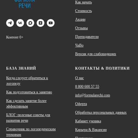
Как начать
Стоимость
Акции
Отзывы
Преподаватели
Контент 0+
ЧаВо
Версия для слабовидящих
БАЗА ЗНАНИЙ
КОНТАКТЫ & ПОЛИТИКИ
Когда следует обратиться к
О наc
логопеду
8 800 600 57 55
Как подготовиться к занятию
info@formularechi.com
Как сделать занятие более
Оферта
эффективным
Обработка персональных данных
БЛОГ: полезные советы для
развития речи
Кабинет ученика
Справочник по логопедическим
Карьера & Вакансии
терминам