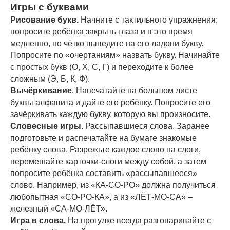
Игры с буквами
Рисование букв.
Начните с тактильного упражнения:
попросите ребёнка закрыть глаза и в это время
медленно, но чётко выведите на его ладони букву.
Попросите по «очертаниям» назвать букву. Начинайте
с простых букв (О, Х, С, Г) и переходите к более
сложным (Э, Б, К, Ф).
Вычёркивание
. Напечатайте на большом листе
буквы алфавита и дайте его ребёнку. Попросите его
зачёркивать каждую букву, которую вы произносите.
Словесные игры.
Рассыпавшиеся слова. Заранее
подготовьте и распечатайте на бумаге знакомые
ребёнку слова. Разрежьте каждое слово на слоги,
перемешайте карточки-слоги между собой, а затем
попросите ребёнка составить «рассыпавшееся»
слово. Например, из «КА-СО-РО» должна получиться
любопытная «СО-РО-КА», а из «ЛЁТ-МО-СА» –
железный «СА-МО-ЛЁТ».
Игра в слова.
На прогулке всегда разговаривайте с