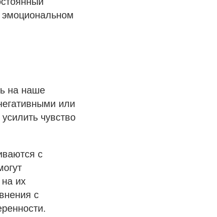
остоянный
 и эмоциональном
ь на наше
негативными или
 усилить чувство
иваются с
могут
 на их
внения с
ренности.