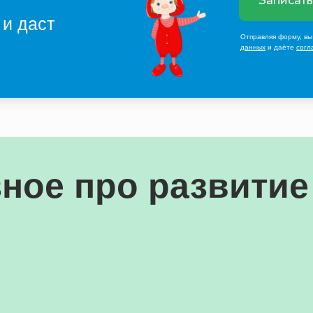
Записать
 и даст
Отправляя форму, вы
данных
и даёте
согл
ное про развитие