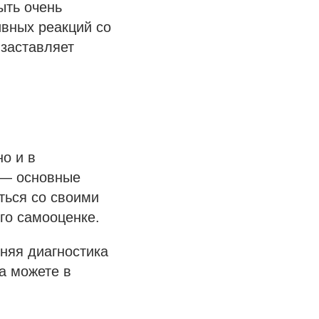
ыть очень
ивных реакций со
 заставляет
о и в
 — основные
ться со своими
его самооценке.
няя диагностика
а можете в