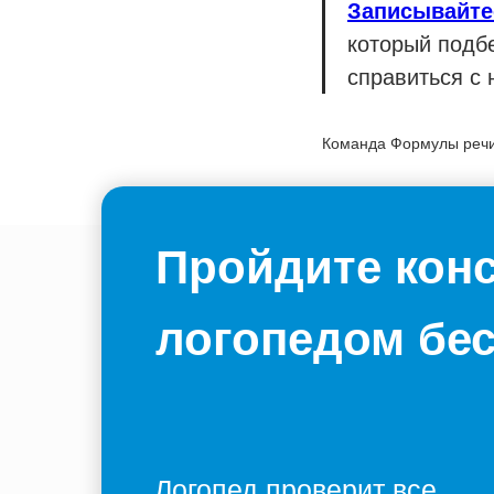
Записывайтес
который подб
справиться с
Команда Формулы реч
2025-05-07 11:12
Пройдите кон
логопедом бе
Логопед проверит все