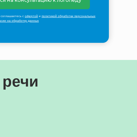
ся на консультацию к логопеду
 соглашаетесь с
офертой
и
политикой обработки персональных
асие на обработку данных
 речи