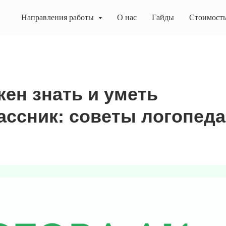
Направления работы
О нас
Гайды
Стоимост
жен знать и уметь
ассник: советы логопеда