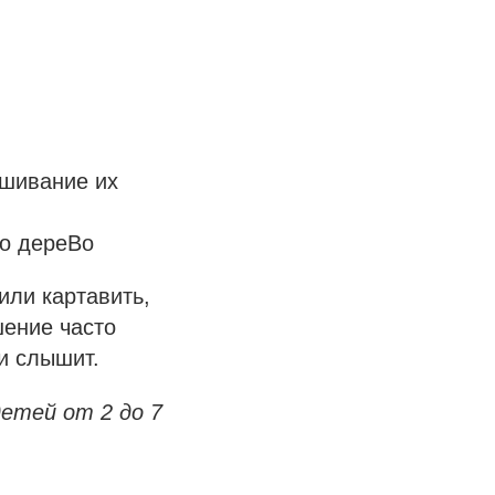
ешивание их
то дереВо
или картавить,
шение часто
 и слышит.
етей от 2 до 7