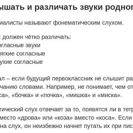
шать и различать звуки родно
циалисты называют фонематическим слухом.
 должен чётко различать:
огласные звуки
ягкие согласные
лухие согласные
ал – если будущий первоклассник не слышит р
чанию словами. Например, не понимает, чем о
а», «бочка» и «почка», «мишка» и «миска».
ческий слух отвечает за то, появятся ли в те
место «дрова» или «коза» вместо «коса». Если
 на слух, он неизбежно начнет путать их при пи