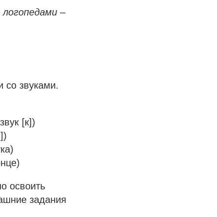
 логопедами –
 со звуками.
вук [к])
])
ка)
онце)
но освоить
машние задания