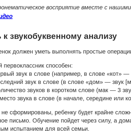
онематическое восприятие вместе с нашими
идео
 к звукобуквенному анализу
енок должен уметь выполнять простые операции
 первоклассник способен:
рвый звук в слове (например, в слове «кот» — з
следний звук в слове (в слове «дом» — звук [м
оличество звуков в коротком слове (мак — 3 зву
место звука в слове (в начале, середине или к
 не сформированы, ребенку будет крайне слож
ное письмо. Обучение пойдет через силу, а до
ным испытанием для всей семьи.