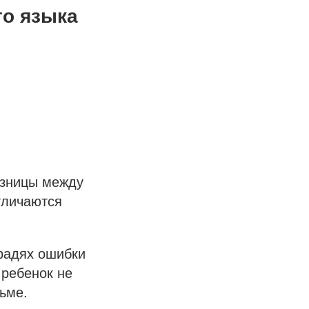
го языка
азницы между
тличаются
традях ошибки
 ребенок не
сьме.