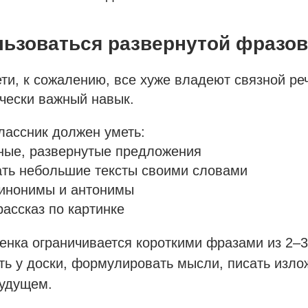
льзоваться развернутой фразо
и, к сожалению, все хуже владеют связной ре
чески важный навык.
лассник должен уметь:
ные, развернутые предложения
ать небольшие тексты своими словами
синонимы и антонимы
рассказ по картинке
енка ограничивается короткими фразами из 2–3
ть у доски, формулировать мысли, писать изло
будущем.