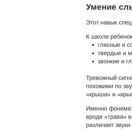
Умение слы
Этот навык спе
К школе ребенок
гласные и с
твердые и м
звонкие и г
Тревожный сигн
похожими по зву
«крыша» и «крыс
Именно фонемати
вроде «трава» в
различает звуки