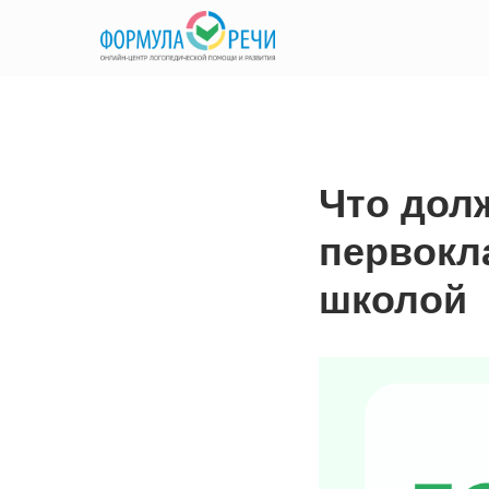
Что дол
первокл
школой