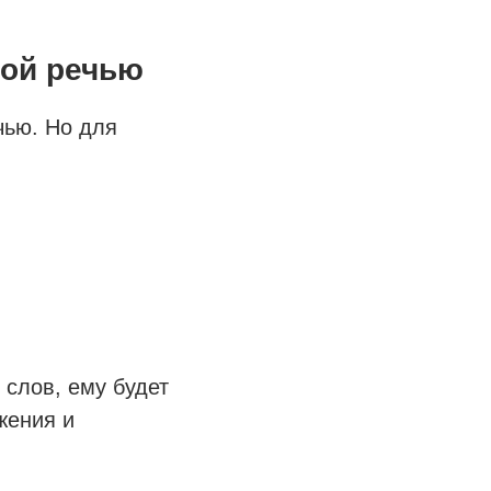
вой речью
чью. Но для
 слов, ему будет
жения и