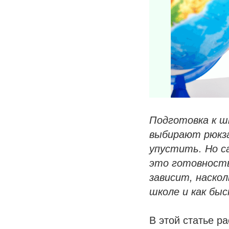
Подготовка к ш
выбирают рюкза
упустить. Но с
это готовность
зависит, наско
школе и как бы
В этой статье р