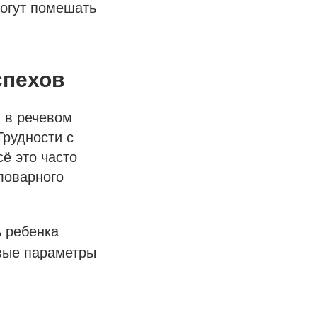
могут помешать
спехов
я в речевом
Трудности с
ё это часто
ловарного
ь ребенка
вые параметры