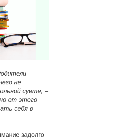
Родители
чего не
ольной суете, –
нно от этого
ать себя в
нимание задолго