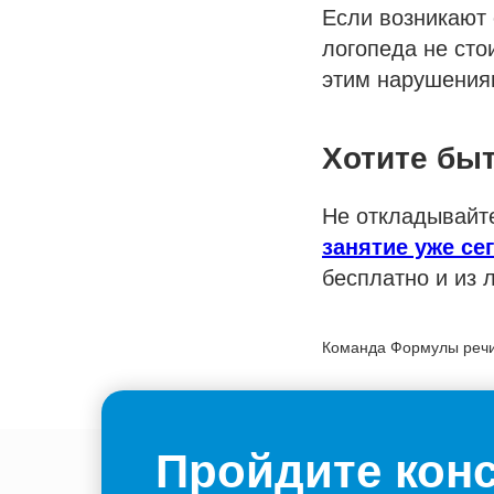
Если возникают 
логопеда не сто
этим нарушениям
Хотите быт
Не откладывайте
занятие уже се
бесплатно и из 
Команда Формулы реч
2025-02-07 02:17
Пройдите кон