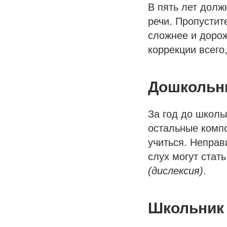
В пять лет долж
речи. Пропустит
сложнее и дорож
коррекции всего,
Дошкольн
За год до школы
остальные компо
учиться. Непра
слух могут ста
(дислексия)
.
Школьник