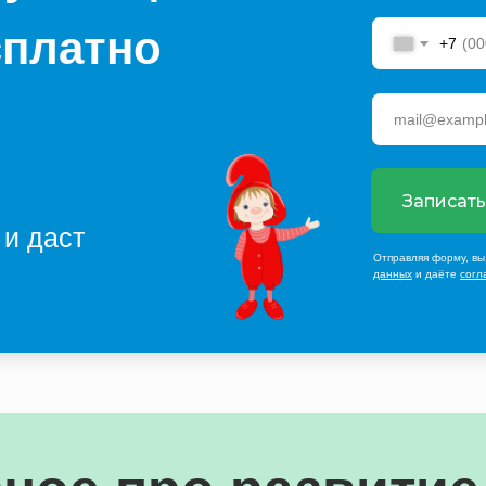
сплатно
+7
Записать
 и даст
Отправляя форму, вы
данных
и даёте
согл