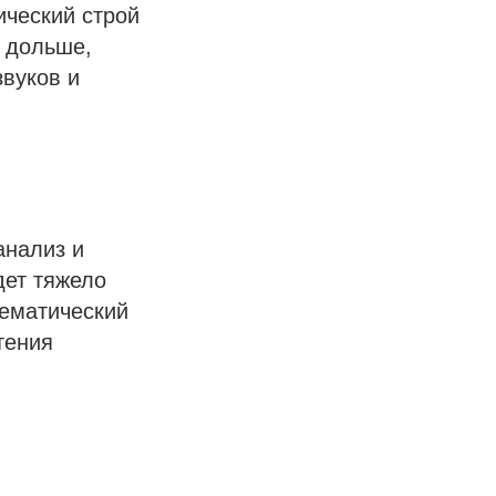
ический строй
ь дольше,
звуков и
анализ и
дет тяжело
нематический
тения