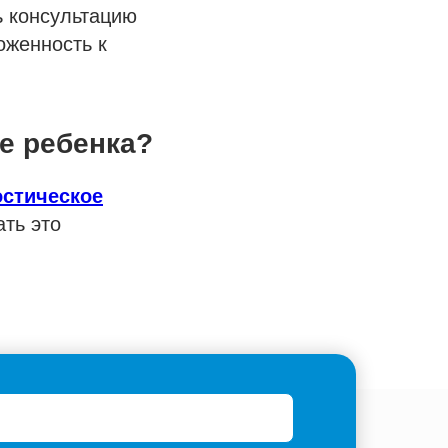
ь консультацию
оженность к
е ребенка?
остическое
ть это