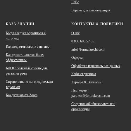
ЧаВо
Версия для слабовидящих
БАЗА ЗНАНИЙ
КОНТАКТЫ & ПОЛИТИКИ
Когда следует обратиться к
О наc
логопеду
8 800 600 57 55
Как подготовиться к занятию
info@formularechi.com
Как сделать занятие более
Оферта
эффективным
Обработка персональных данных
БЛОГ: полезные советы для
развития речи
Кабинет ученика
Справочник по логопедическим
Карьера & Вакансии
терминам
Партнерам:
Как установить Zoom
partners@formularechi.com
Сведения об образовательной
организации