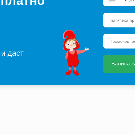
сплатно
 и даст
Записать