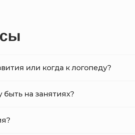
осы
вития или когда к логопеду?
 быть на занятиях?
ия?