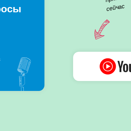
сейчас
росы
в