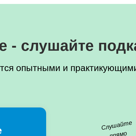
е - слушайте под
тся опытными и практикующими
Слу
шай
те
пря
е
мо