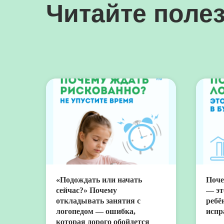
Читайте полез
«Подождать или начать
Поче
сейчас?» Почему
— эт
откладывать занятия с
ребё
логопедом — ошибка,
испр
которая дорого обойдется