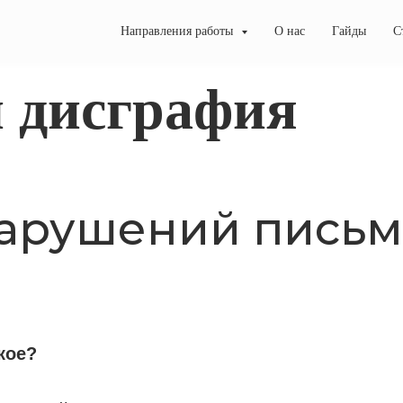
Направления работы
О нас
Гайды
С
и дисграфия
арушений письм
кое?