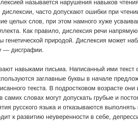
слексией называется нарушения навыков чтени
 дислексии, часто допускают ошибки при чтени
ние целых слов, при этом намного хуже усваи
ллекта. Как правило, дислексия речи напрямую
ы генетической природой. Дислексия может наб
у — дисграфии.
вают навыками письма. Написанный ими текст 
спользуются заглавные буквы в начале предлож
исанного текста. В подростковом возрасте они
 в самих словах могут допускать грубые и пос
ятия русского языка и отказываются выполнять
дит к развитию неуверенности в себе, депресс